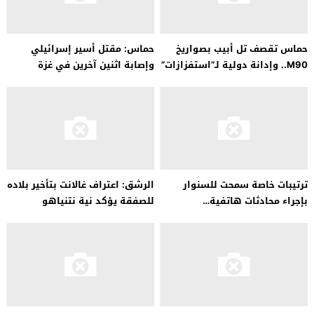
حماس تقصف تل أبيب بصواريخ
حماس: مقتل أسير إسرائيلي
M90.. وإدانة دولية لـ”استفزازات”
وإصابة اثنين آخرين في غزة
بن جفير
ترتيبات خاصة سمحت للسنوار
الرشق: اعتراف غالانت بتأخير بلاده
بإجراء محادثات هاتفية…
للصفقة يؤكد نية نتنياهو
مواصلة الحرب