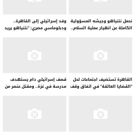
نحمل نتنياهو وجيشه المسؤولية
وفد إسرائيلي إلى القاهرة..
الكاملة عن انهيار عملية السلام..
ودبلوماسي مصري: “نتنياهو يريد
حرباً مفتوحة”
القاهرة تستضيف اجتماعات لحل
قصف إسرائيلي دام يستهدف
“القضايا العالقة” في اتفاق وقف
مدرسة في غزة.. ومقتل عنصر من
إطلاق النار…
حزب الله في لبنان