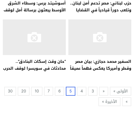
حزب لبناني: مصر تدعم أمن لبنان..
أسوشيتد برس: وسطاء الشرق
وتلعب دوراً قيادياً في القضايا
الأوسط يبعثون برسالة أمل لوقف
العربية
القتال في غزة
السفير محمد حجازي: بيان مصر
“حان وقت إسكات البنادق”..
وقطر وأميركا يعكس فهماً عميقاً
محادثات في سويسرا لوقف الحرب
للمخاطر المحيطة بالمنطقة
في السودان
الأولى »
«
3
4
5
6
7
10
20
30
»
الأخيرة »