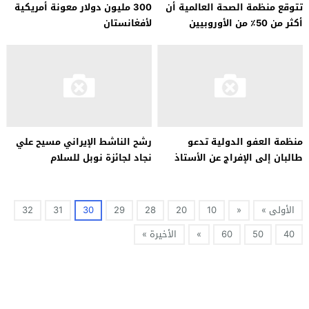
تتوقع منظمة الصحة العالمية أن
300 مليون دولار معونة أمريكية
أكثر من 50٪ من الأوروبيين
لأفغانستان
سيصابون بأوميكرون
منظمة العفو الدولية تدعو
رشح الناشط الإيراني مسيح علي
طالبان إلى الإفراج عن الأستاذ
نجاد لجائزة نوبل للسلام
فيض الله جلال
الأولى »
«
10
20
28
29
30
31
32
40
50
60
»
الأخيرة »