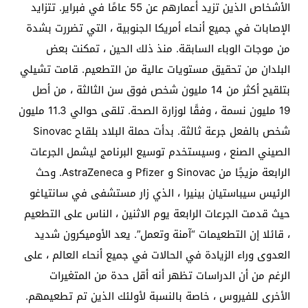
الأشخاص الذين تزيد أعمارهم عن 55 عامًا في فبراير. تتزايد
الإصابات في جميع أنحاء أمريكا الجنوبية ، التي تضررت بشدة
من موجات الوباء السابقة. منذ ذلك الحين ، تمكنت بعض
البلدان من تحقيق مستويات عالية من التطعيم. قامت تشيلي
بتلقيح أكثر من 14 مليون شخص فوق سن الثالثة ، من أصل
19 مليون نسمة ، وفقًا لوزارة الصحة. تلقى حوالي 11.3 مليون
شخص بالفعل جرعة ثالثة. بدأت حملة البلاد بلقاح Sinovac
الصيني الصنع ، وسيستخدم توسيع البرنامج ليشمل الجرعات
الرابعة مزيجًا من Sinovac و Pfizer و AstraZeneca. وحث
الرئيس سيباستيان بينيرا ، الذي زار مستشفى في سانتياغو
حيث قدمت الجرعات الرابعة يوم الاثنين ، الناس على التطعيم
، قائلا إن التطعيمات “آمنة وتعمل”. يعد الأوميكرون شديد
العدوى وراء الزيادة في الحالات في جميع أنحاء العالم ، على
الرغم من أن الدراسات تظهر أنه أقل حدة من المتغيرات
الأخرى للفيروس ، خاصة بالنسبة لأولئك الذين تم تطعيمهم.