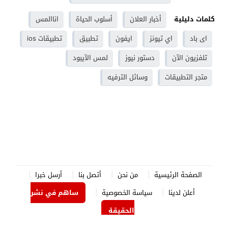
كلمات دليلية
أخبار العلان
أسلوب الحياة
اناالمس
اى باد
اي تيونز
ايفون
تطبيق
تطبيقات ios
تلفزيون الآن
دستور نيوز
لمس الآيبود
متجر التطبيقات
وسائل الترفيه
الصفحة الرئيسية
من نحن
أتصل بنا
أرسل خبرا
أعلن لدينا
سياسة الخصوصية
ساهم في نشر
الحقيقة