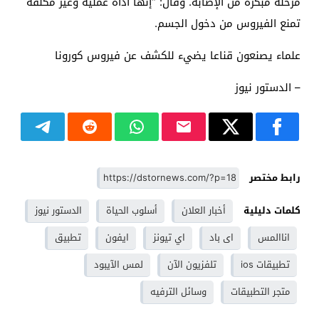
مرحلة مبكرة من الإصابة. وقال: “إنها أداة عملية وغير مكلفة
تمنع الفيروس من دخول الجسم.
علماء يصنعون قناعا يضيء للكشف عن فيروس كورونا
– الدستور نيوز
رابط مختصر
كلمات دليلية
أخبار العلان
أسلوب الحياة
الدستور نيوز
اناالمس
اى باد
اي تيونز
ايفون
تطبيق
تطبيقات ios
تلفزيون الآن
لمس الآيبود
متجر التطبيقات
وسائل الترفيه