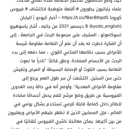
حيث وضع الخاضعون للاختبار الكمامة لمدة ثماني ساعات.
علماء يابانيون يطورون # أقنعة متوهجة لاكتشاف # فيروس
كورونا https://t.co/fBerBIhpdS – أخبار كيودو | اليابان
(kyodo_english) 8 ديسمبر 2021 من جانبه ، أشار ياسوهيرو
تسوكاموتو ، المشرف على مجموعة البحث في الجامعة ، إلى
أن الفكرة خطرت له بعد أن علم أن النعامة مقاومة شرسة
للأمراض بسبب نظامها المناعي القوي. ، مما دفعه إلى بدء
البحث عن الأجسام المضادة. وعلق قائلاً: “نادراً ما تموت
النعامة بسبب التلوث أو الإصابة البسيطة أو المرض وتعيش
حتى سن الستين. اكتشفت أن سر طول العمر يرجع إلى
مقاومة الأمراض المعدية”. وأوضح أنه في حالة رصد العدوى
الفيروسية عن طريق وضع مرشح للفم يحمل أجسامًا مضادة
للطائر داخل كمامة قابلة للرمي تستخدم بشكل يومي في
العالم ، فإن المصابين الذين لا تظهر عليهم الأعراض ويعتبرون
من بين أكبرها. يمكن معالجة ناشري الفيروس تلقائيًا في