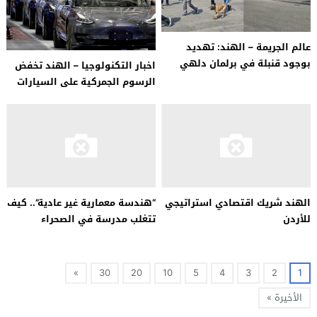
عالم الجريمة – الهند: تهديد
بوجود قنبلة في برلمان دلهي
اخبار التكنولوجيا – الهند تخفض
قبل عرض الميزانية
الرسوم الجمركية على السيارات
الأوروبية إلى 40%
الهند شريك اقتصادي استراتيجي
“هندسة معمارية غير عادية”.. كيف
للأردن
تتغلب مدرسة في الصحراء
الهندية على الحر؟
»
30
20
10
5
4
3
2
1
الأخيرة »