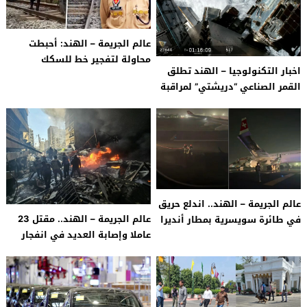
عالم الجريمة – الهند: أحبطت
محاولة لتفجير خط للسكك
اخبار التكنولوجيا – الهند تطلق
الحديدية في البنجاب وقتلت
القمر الصناعي “دريشتي” لمراقبة
منفذها
الأرض بتكنولوجيا متقدمة
عالم الجريمة – الهند.. اندلع حريق
عالم الجريمة – الهند.. مقتل 23
في طائرة سويسرية بمطار أنديرا
عاملا وإصابة العديد في انفجار
غاندي
مصنع للألعاب النارية