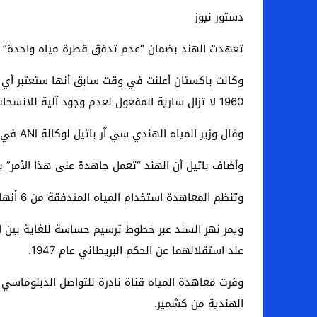
دستور نيوز
تعهدت الهند بضمان “عدم تدفق قطرة مياه واحدة” إل
وكانت باكستان أعلنت في وقت سابق أنها ستعتبر أي مح
1960 لا تزال سارية المفعول لعدم وجود آلية للانسحاب منها من جانب واحد.
وقال وزير المياه الهندي سي آر باتيل لوكالة ANI في وقت متأخر من مساء الثلاثاء: “من المؤكد أنه لن تذهب قطرة ماء واحدة (إلى باكستان) في السنوات المقبلة”.
وأضاف باتيل أن الهند “تعمل جاهدة على هذا الأمر” بنا
وتنظم المعاهدة استخدام المياه المتدفقة من 6 أنهار تنبع من الهند وتتدفق إلى باكستان داخل حوض نهر السند، وهو مورد يعتمد عليه مئات الملايين.
ويمر نهر السند عبر خطوط ترسيم حساسة للغاية بين ا
عند استقلالهما عن الحكم البريطاني عام 1947.
الهندية من كشمير.