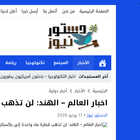
.
الصفحة الرئيسية
من نحن
أتصل بنا
أرسل خبرا
أعلن لدينا
الأخبار
المجتمع
تكنولوجيا
رياضة
أخر المستجدات
اخبار التكنولوجيا – باحثون أمريكيون يطورون ر
Stop
الرئيسية
الأخبار
أخبار دولية
اخبار العالم – الهند: لن تذهب
Previous
Next
الدستور نيوز
11 يونيو 2026