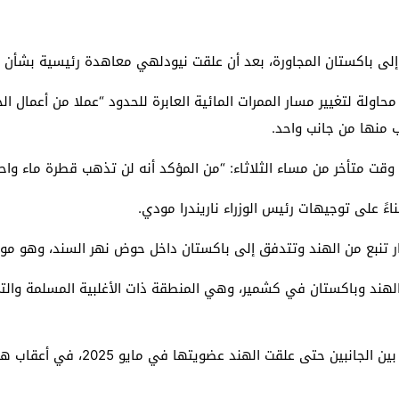
ى باكستان المجاورة، بعد أن علقت نيودلهي معاهدة رئيسية بشأن ال
اولة لتغيير مسار الممرات المائية العابرة للحدود “عملا من أعمال ا
ءً على توجيهات رئيس الوزراء ناريندرا مودي.
لهند وباكستان في كشمير، وهي المنطقة ذات الأغلبية المسلمة والتي 
وفرت معاهدة المياه قناة نادرة للتواص