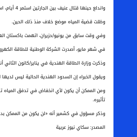
واندلع حينها قتال عنيف بين الجارتين استمر 4 أيام، استخدم فيه الطرفان الطائرات بدون طيار والصواريخ والمدفعية، ما أدى إلى مقتل ما لا يقل عن 70 شخصاً من الجانبين.
وظلت قضية المياه موضع خلاف منذ ذلك الحين.
وفي وقت سابق من يونيو/حزيران، اتهمت باكستان الهن
في شهر مايو، أصدرت الشركة الوطنية للطاقة الكهروما
وذكرت وزارة الطاقة الهندية في يناير/كانون الثاني أ
ويقول الخبراء إن السدود الهندية الحالية ليس لديها
ومن الممكن أن يكون لأي انخفاض في تدفق المياه تدا
تأثيره.
وذكر مسؤول في كشمير أنه «لن يكون من الممكن بدء أي أعمال قبل منتصف عام 2027»، مضيفاً
المصدر: سكاي نيوز عربية