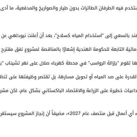
د بالسعي إلى “استخدام المياه كسلاح”، بعد أن أعلنت نيودلهي عن 
ئية التابعة للحكومة الهندية إشعارًا بالمناقصة لمشروع نفق مقترح
نها تقوم “بإزالة الرواسب” في محطة كهرباء صلال على نهر تشيناب “ب
 القدرة على صد المياه أو تحويل مسارها، بل تقتصر وظيفتها على تنظ
عيات خطيرة على الزراعة والاقتصاد الباكستاني بشكل عام، لكن مشرو
 أن إنجاز المشروع سيستغرق 5 سنوات على الأقل.