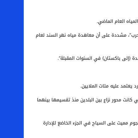
مياه العام الماضي.
لحرب”، مشددة على أن معاهدة مياه نهر السند لعام
كانت محور نزاع بين البلدين منذ تقسيمها بينهما
ل الدبلوماسي بين الجانبين حتى علقت الهند عضويتها في مايو 2025، في أعقاب هجوم مميت على السياح في الجزء الخاضع للإدارة