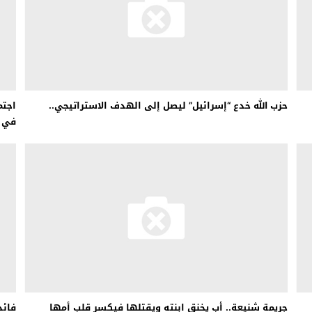
حزب الله خدع “إسرائيل” ليصل إلى الهدف الاستراتيجي..
اجتم
في ل
جريمة شنيعة.. أب يخنق ابنته ويقتلها فيكسر قلب أمها
فائد