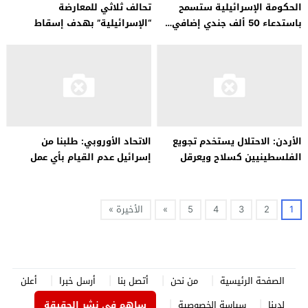
الحكومة الإسرائيلية ستسمح
تحالف ثلاثي للمعارضة
باستدعاء 50 ألف جندي إضافي…
“الإسرائيلية” بهدف إسقاط
حكومة نتنياهو..
الأردن: الاحتلال يستخدم تجويع
الاتحاد الأوروبي: طلبنا من
الفلسطينيين كسلاح ويعرقل
إسرائيل عدم القيام بأي عمل
وصول المساعدات
عسكري في رفح
1
2
3
4
5
»
الأخيرة »
الصفحة الرئيسية
من نحن
أتصل بنا
أرسل خبرا
أعلن
لدينا
سياسة الخصوصية
ساهم في نشر الحقيقة