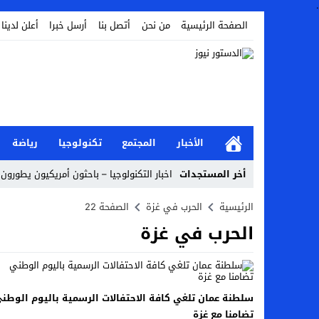
.
الصفحة الرئيسية
من نحن
أتصل بنا
أرسل خبرا
أعلن لدينا
الأخبار
المجتمع
تكنولوجيا
رياضة
أخر المستجدات
اخبار التكنولوجيا – باحثون أمريكيون يطورون 
أخبار الفن – ب الفن – إسعاد يونس: عادل إ
الرئيسية
الحرب في غزة
الصفحة 22
الحرب في غزة
اراء و اقلام الدستور – بعد ست سنوات من انف
مال و اعمال – تراجع السندات الخليجية والم
اخبار العرب – الكويت: وفاة عامل نتيجة عد
سلطنة عمان تلغي كافة الاحتفالات الرسمية باليوم الوطن
عالم الجريمة – بالصور: إسبانيا تلغي حالة ال
تضامنا مع غزة