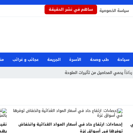
ساهم في نشر الحقيقة
سياسة الخصوصية
سياحة
طب وصحة
الأسرة
الجريمة
عجائب و غرائب
من
رذاذاً يحمي المحاصيل من تأثيرات الملوحة
مام رفض دور البطولة في بكيزة وزغلول
جار مرفأ بيروت: هل العدالة قريبة؟
صرية بعد حادثة دمياط
وان إيراني استهدف شركة صينية
ي
إحصاءات: ارتفاع حاد في أسعار المواد الغذائية وانخفاض
طوارئ الوطنية
توفرها في أسواق غزة
يهدد