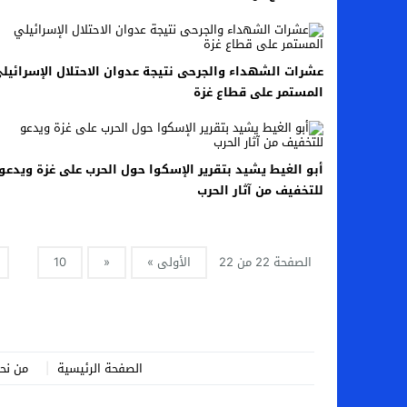
اخبار الرياضة – اليويفا يعقد اجتماعا طارئا
عالم الجريمة – ب الأمن والقضاء – في الصورة
عشرات الشهداء والجرحى نتيجة عدوان الاحتلال الإسرائيل
المستمر على قطاع غزة
عالم الجريمة – قُتل أربعة مهاجرين غير شرعيين
مال و اعمال – انكماش الاقتصاد السعودي ل
أبو الغيط يشيد بتقرير الإسكوا حول الحرب على غزة ويدعو
للتخفيف من آثار الحرب
الصفحة 22 من 22
الأولى »
«
10
الصفحة الرئيسية
من نح