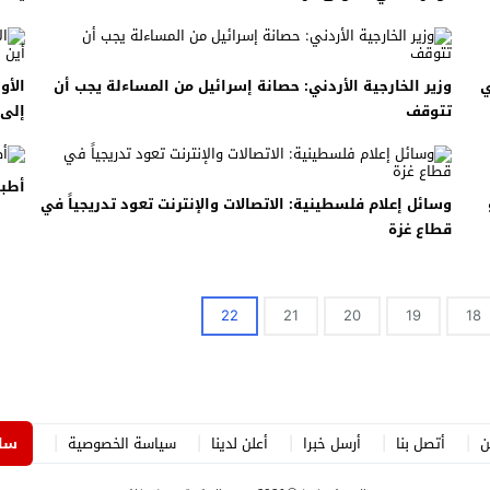
 لبحث خطة الفيفا لبيع حصة في كيان تجاري جديد
: إحباط عمليتين لتهريب مادة الكبتاجون إلى الخليج
ي
وزير الخارجية الأردني: حصانة إسرائيل من المساءلة يجب أن
الأو
تتوقف
إلى 
 أثناء محاولتهم عبور القناة الإنجليزية باتجاه بريطانيا
لمرة الأولى منذ عامين ونصف
أطبا
وسائل إعلام فلسطينية: الاتصالات والإنترنت تعود تدريجياً في
قطاع غزة
22
21
20
19
18
ن
أتصل بنا
أرسل خبرا
أعلن لدينا
سياسة الخصوصية
ساه