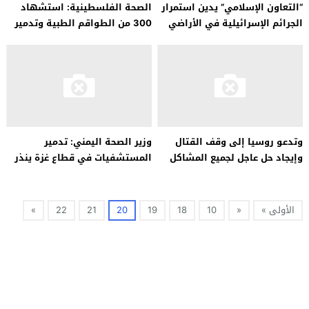
“التعاون الإسلامي” يدين استمرار
الصحة الفلسطينية: استشهاد
الجرائم الإسرائيلية في الأراضي
300 من الطواقم الطبية وتدمير
الفلسطينية
102 سيارة إسعاف
وتدعو روسيا إلى وقف القتال
وزير الصحة اليمني: تدمير
وإيجاد حل عاجل لجميع المشاكل
المستشفيات في قطاع غزة ينذر
الإنسانية في غزة
بمخاطر كارثية
الأولى »
«
10
18
19
20
21
22
»