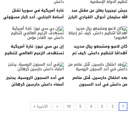
جيش نيجيريا يعلن عن مقتل عبد
غارة أمريكية في سوريا تقتل
الله سليمان أدوال، القيادي البارز
أسامة الجنابي، أحد كبار مسؤولي
في تنظيم الدولة الإسلامية
داعش
كان لاعبو ومشجعو ريال مدريد
إن بي سي نيوز: غارة أمريكية
أهدافًا لتنظيم داعش. كيف تم
تستهدف الزعيم العالمي لتنظيم
إحباط الهجوم؟
داعش عبد القادر مؤمن
بعد اعتقال حارسين، قُتل عناصر
في أحد السجون الروسية، يحتجز
من داعش في أحد السجون
أعضاء داعش حارسين كرهائن
الروسية
1
2
3
4
5
10
»
الأخيرة »