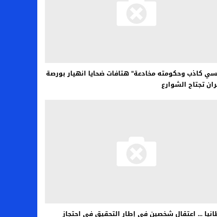
سي كاذب وحكومته مخادعة" هتافات ضحايا انهيار بورصة
ن تجتاح الشوارع
انيا … اعتقال شخصين في إطار التحقيق في احتجاز