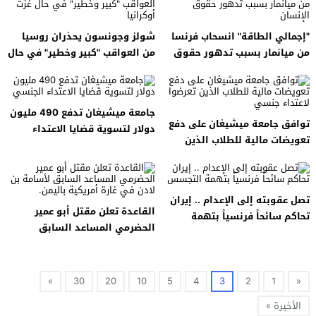
"إجمالي الطاقة" انسحاب فرنسا
شولز وجونسون يحذران روسيا
من ميانمار بسبب تدهور حقوق
من العواقب "كبير وخطير" في حال
الإنسان
غزت أوكرانيا
جامعة ميشيغان تدفع 490 مليون
توافق جامعة ميشيغان على دفع
دولار لتسوية قضايا الاعتداء
تعويضات مالية للطلاب الذين
الجنسي
تعرضوا لاعتداء جنسي
تصل عقوبته إلى الإعدام .. إيران
القاعدة تعلن مقتل أبو عمير
تحاكم سائحاً فرنسياً بتهمة
الحضرمي المساعد السابق
التجسس
لأسامة بن لادن في غارة أمريكية
باليمن.
»
30
20
10
5
4
3
2
1
«
الأخيرة »