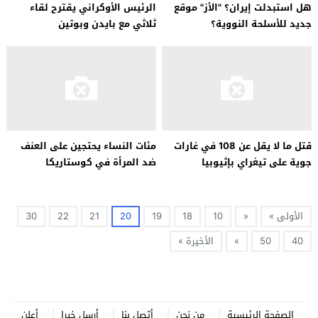
هل استبدلت إيران؟ "الأز" موقع
الرئيس الأوكراني يقترح لقاء
جديد للأسلحة النووية؟
ثلاثي مع بايدن وبوتين
قتل ما لا يقل عن 108 في غارات
مئات النساء يحتجين على العنف
جوية على تيغراي بإثيوبيا
ضد المرأة في كوستاريكا
الأولى »
«
10
18
19
20
21
22
30
40
50
»
الأخيرة »
الصفحة الرئيسية
من نحن
أتصل بنا
أرسل خبرا
أعلن