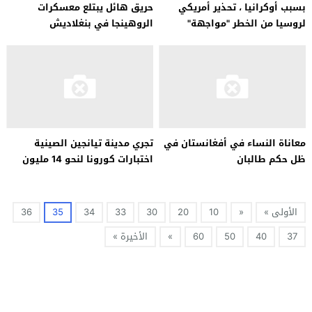
بسبب أوكرانيا ، تحذير أمريكي
حريق هائل يبتلع معسكرات
لروسيا من الخطر "مواجهة"
الروهينجا في بنغلاديش
معاناة النساء في أفغانستان في
تجري مدينة تيانجين الصينية
ظل حكم طالبان
اختبارات كورونا لنحو 14 مليون
شخص
الأولى »
«
10
20
30
33
34
35
36
37
40
50
60
»
الأخيرة »