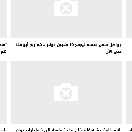
وواصل حبس نفسه ليجمع 10 ملايين دولار .. كم ربح أبو فلة
"سجل
حتى الآن
هونغ
ة
الأمم المتحدة: أفغانستان بحاجة ماسة إلى 5 مليارات دولار
الصي