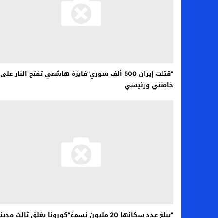
"قتلت إيران 500 ألف سوري"فايزة هاشمي تفتح النار على
خامنئي ورئيسي
"يبلغ عدد سكانها 20 مليون نسمة"كورونا يغلق ثالث مدين