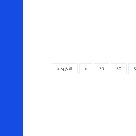
5
60
70
»
الأخيرة »