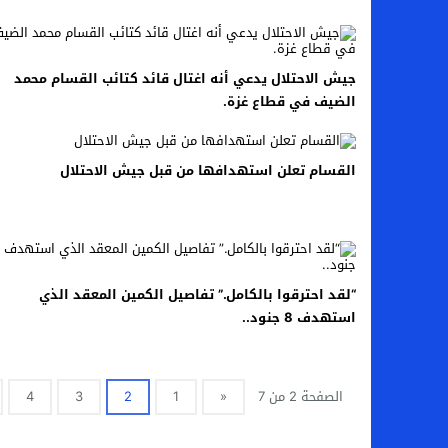
اخبار الرياضة – اليويفا يعقد اجتماعا طارئا
عالم الجريمة – ب الأمن والقضاء – في الصورة
جيش الاحتلال يدعي أنه اغتال قائد كتائب القسام محمد
الضيف في قطاع غزة.
عالم الجريمة – قُتل أربعة مهاجرين غير شرعيين
مال و اعمال – انكماش الاقتصاد السعودي ل
القسام تعلن استهدافها من قبل جيش الاحتلال
“لقد احترقوا بالكامل.” تفاصيل الكمين المعقد الذي
استهدف 8 جنود..
الصفحة 2 من 7
«
1
2
3
4