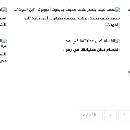
 لبحث خطة الفيفا لبيع حصة في كيان تجاري جديد
محمد ضيف يتصدر غلاف صحيفة يديعوت أحرونوت: “ابن
: إحباط عمليتين لتهريب مادة الكبتاجون إلى الخليج
الموت”…
الش
 أثناء محاولتهم عبور القناة الإنجليزية باتجاه بريطانيا
لمرة الأولى منذ عامين ونصف
القسام تعلن عملياتها في رفح..
القس
مدين
5
»
الأخيرة »