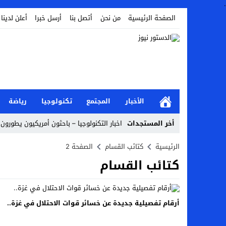
.
الصفحة الرئيسية
من نحن
أتصل بنا
أرسل خبرا
أعلن لدينا
الأخبار
المجتمع
تكنولوجيا
رياضة
أخر المستجدات
اخبار التكنولوجيا – باحثون أمريكيون يطورون 
أخبار الفن – ب الفن – إسعاد يونس: عادل إ
الرئيسية
كتائب القسام
الصفحة 2
كتائب القسام
اراء و اقلام الدستور – بعد ست سنوات من انف
مال و اعمال – تراجع السندات الخليجية والم
اخبار العرب – الكويت: وفاة عامل نتيجة عد
أرقام تفصيلية جديدة عن خسائر قوات الاحتلال في غزة..
عالم الجريمة – بالصور: إسبانيا تلغي حالة ال