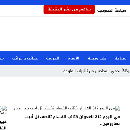
ساهم في نشر الحقيقة
سياسة الخصوصية
سياحة
طب وصحة
الأسرة
الجريمة
عجائب و غرائب
من
رذاذاً يحمي المحاصيل من تأثيرات الملوحة
مام رفض دور البطولة في بكيزة وزغلول
جار مرفأ بيروت: هل العدالة قريبة؟
صرية بعد حادثة دمياط
وان إيراني استهدف شركة صينية
في اليوم 312 للعدوان كتائب القسام تقصف تل أبيب
خبير
بصاروخين..
طوارئ الوطنية
الفل