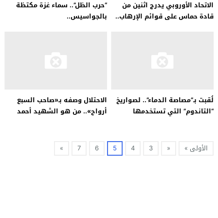
الاتحاد الأوروبي يدرج اثنين من
“حرب الظل”.. سماء غزة مكتظة
قادة حماس على قوائم الإرهاب..
بالجواسيس..
من هما؟
لُقبت بـ”مصاصة الدماء”.. لصواريخ
الاحتلال وصفه بـ«صاحب السبع
“التاندوم” التي تستخدمها
أرواح».. من هو الشهيد أحمد
المقاومة..
الغندو…
الأولى »
«
3
4
5
6
7
»