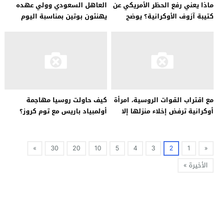
ماذا يعني رفع الحظر الأمريكي عن
العاهل السعودي وولي عهده
كتيبة آزوف الأوكرانية؟ يوضح
يهنئون بوتين بمناسبة اليوم
باحث سياسي أوكراني
الوطني لروسيا
مع اقتراب القوات الروسية، امرأة
كيف حاولت روسيا مهاجمة
أوكرانية ترفض إخلاء منزلها إلا
أولمبياد باريس مع توم كروز؟
برفقة كلابها
»
30
20
10
5
4
3
2
1
«
الأخيرة »