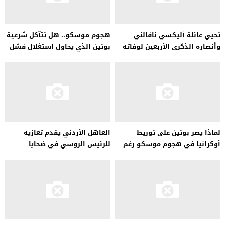
تحيي عائلة أليكسي نافالني
هجوم موسكو.. هل تتآكل شرعية
وأنصاره الذكرى الأربعين لوفاته
بوتين الذي يحاول استغلال فشل
أجهزته في تحقيق أهدافه؟
لماذا يصر بوتين على توريط
العاهل الأردني يقدم تعازيه
أوكرانيا في هجوم موسكو رغم
للرئيس الروسي في ضحايا
إعلان داعش مسؤوليته؟
الهجوم الإرهابي في موسكو