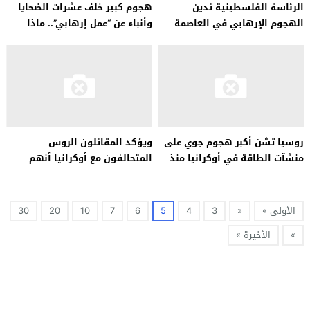
الرئاسة الفلسطينية تدين
هجوم كبير خلف عشرات الضحايا
الهجوم الإرهابي في العاصمة
وأنباء عن “عمل إرهابي”.. ماذا
الروسية موسكو
يحدث في روسيا؟
روسيا تشن أكبر هجوم جوي على
ويؤكد المقاتلون الروس
منشآت الطاقة في أوكرانيا منذ
المتحالفون مع أوكرانيا أنهم
بداية الحرب
سيواصلون عملياتهم العسكرية
داخل روسيا
الأولى »
«
3
4
5
6
7
10
20
30
»
الأخيرة »