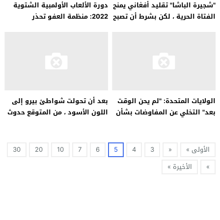
"شجيرة الباشا" تقليد أفغاني يمنح
دورة الألعاب الأولمبية الشتوية
الفتاة الحرية ، لكن بشرط أن تصبح
2022: منظمة العفو تحذر
فتى فقط
"الغسيل الرياضي" في بكين
الولايات المتحدة: "لم يحن الوقت
بعد أن تحولت شواطئ بيرو إلى
بعد" التخلي عن المفاوضات بشأن
اللون الأسود ، من المتوقع حدوث
الاتفاق النووي الإيراني
كارثة بيئية
الأولى »
«
3
4
5
6
7
10
20
30
»
الأخيرة »