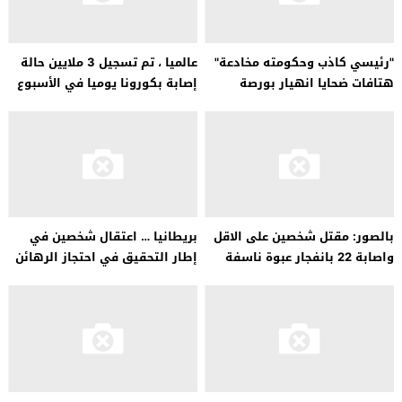
"رئيسي كاذب وحكومته مخادعة"
عالميا ، تم تسجيل 3 ملايين حالة
هتافات ضحايا انهيار بورصة
إصابة بكورونا يوميا في الأسبوع
طهران تجتاح الشوارع
الماضي
بالصور: مقتل شخصين على الاقل
بريطانيا … اعتقال شخصين في
واصابة 22 بانفجار عبوة ناسفة
إطار التحقيق في احتجاز الرهائن
في لاهور
في تكساس