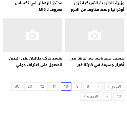
وزيرة الخارجية الأمريكية تزور
محتجز الرهائن في تكساس
أوكرانيا وسط مخاوف من الغزو
معروف لـ MI5
الروسي
يتسبب تسونامي في تونغا في
تعتمد حركة طالبان على الصين
أضرار جسيمة في كارثة غير
للحصول على اعتراف دولي
مسبوقة
بحكومتها
الأولى »
«
8
9
10
11
12
20
30
40
»
الأخيرة »