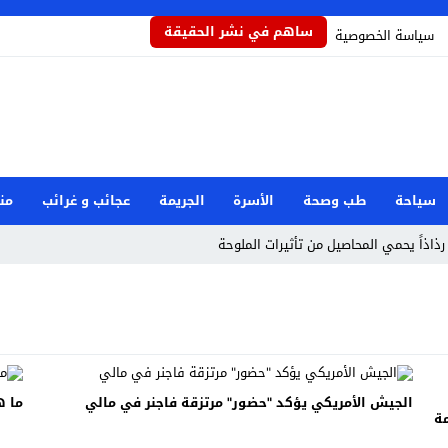
ساهم في نشر الحقيقة
سياسة الخصوصية
سياحة
طب وصحة
الأسرة
الجريمة
عجائب و غرائب
من
رذاذاً يحمي المحاصيل من تأثيرات الملوحة
مام رفض دور البطولة في بكيزة وزغلول
جار مرفأ بيروت: هل العدالة قريبة؟
صرية بعد حادثة دمياط
وان إيراني استهدف شركة صينية
الجيش الأمريكي يؤكد "حضور" مرتزقة فاجنر في مالي
ما ه
مة
طوارئ الوطنية