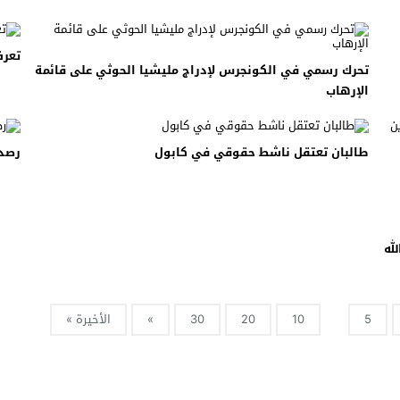
 لبحث خطة الفيفا لبيع حصة في كيان تجاري جديد
تعرف
: إحباط عمليتين لتهريب مادة الكبتاجون إلى الخليج
تحرك رسمي في الكونجرس لإدراج مليشيا الحوثي على قائمة
الإرهاب
 أثناء محاولتهم عبور القناة الإنجليزية باتجاه بريطانيا
لمرة الأولى منذ عامين ونصف
طالبان تعتقل ناشط حقوقي في كابول
رصد 
له
5
10
20
30
»
الأخيرة »