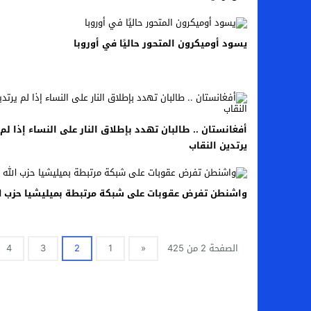
اخبار الرياضة – اليويفا يعقد اجتماعا طارئا
يسود أوميكرون المتحور حاليًا في أوروبا
عالم الجريمة – ب الأمن والقضاء – في الصورة
عالم الجريمة – قُتل أربعة مهاجرين غير شرعيين
مال و اعمال – انكماش الاقتصاد السعودي ل
أفغانستان .. طالبان تهدد بإطلاق النار على النساء إذا لم
يرتدين النقاب
واشنطن تفرض عقوبات على شبكة مرتبطة بميليشيا حزب ال
الصفحة 2 من 425
«
1
2
3
4