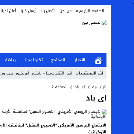
.
الصفحة الرئيسية
من نحن
أتصل بنا
أرسل خبرا
أعلن لدينا
الأخبار
المجتمع
تكنولوجيا
رياضة
أخر المستجدات
اخبار التكنولوجيا – باحثون أمريكيون يطورون 
أخبار الفن – ب الفن – إسعاد يونس: عادل إ
الرئيسية
اى باد
الصفحة 2
اى باد
اراء و اقلام الدستور – بعد ست سنوات من انف
مال و اعمال – تراجع السندات الخليجية والم
اخبار العرب – الكويت: وفاة عامل نتيجة عد
الاجتماع الروسي الأمريكي "الاسبوع المقبل" لمناقشة الأز
عالم الجريمة – بالصور: إسبانيا تلغي حالة ال
الأوكرانية