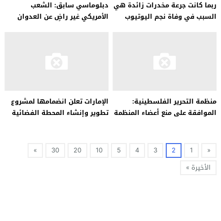
ربما كانت جرعة مخدرات زائدة هي
دبلوماسي سابق: الشعب
السبب في وفاة نجم اليوتيوب
الأمريكي غير راضٍ عن العدوان
“توماد”.
على الشعب الفلسطيني
منظمة التحرير الفلسطينية:
الإمارات تعلن انضمامها لمشروع
الموافقة على منع أعضاء المنظمة
تطوير وإنشاء المحطة الفضائية
من دخول أمريكا قرار خطير
القمرية
»
30
20
10
5
4
3
2
1
«
الأخيرة »