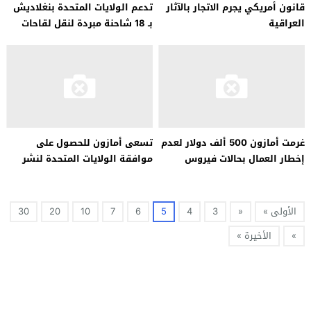
قانون أمريكي يجرم الاتجار بالآثار
تدعم الولايات المتحدة بنغلاديش
العراقية
بـ 18 شاحنة مبردة لنقل لقاحات
COVID-19
غرمت أمازون 500 ألف دولار لعدم
تسعى أمازون للحصول على
إخطار العمال بحالات فيروس
موافقة الولايات المتحدة لنشر
كورونا
4500 قمر صناعي
الأولى »
«
3
4
5
6
7
10
20
30
»
الأخيرة »