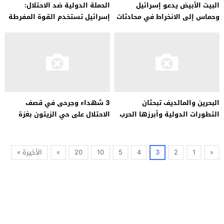
البيت الأبيض يدعو إسرائيل
الحملة الدولية ضد الاحتلال:
وحماس إلى الانخراط في محادثات
إسرائيل تستخدم القوة المفرطة
وقف إطلاق النار في غزة
في غزة لفرض أجندة الاستسلام
البحرين والمالديف تبحثان
3 شهداء وجرحى في قصف
التطورات الدولية وأبرزها الحرب
الاحتلال على حي الزيتون بغزة
في غزة
«
1
2
3
4
5
10
20
»
الأخيرة »