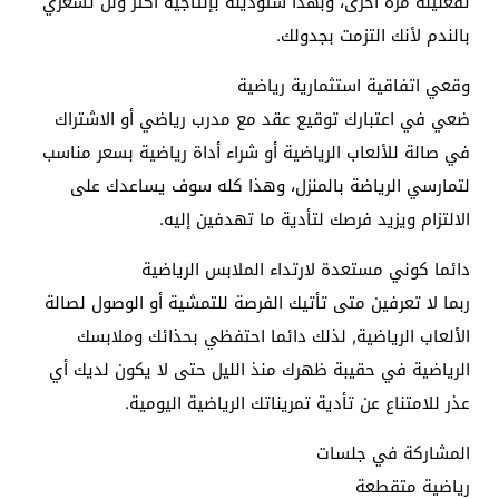
تفعلينه مرة أخرى، وبهذا ستؤدينه بإنتاجية أكثر ولن تشعري
بالندم لأنك التزمت بجدولك.
وقعي اتفاقية استثمارية رياضية
ضعي في اعتبارك توقيع عقد مع مدرب رياضي أو الاشتراك
في صالة للألعاب الرياضية أو شراء أداة رياضية بسعر مناسب
لتمارسي الرياضة بالمنزل، وهذا كله سوف يساعدك على
الالتزام ويزيد فرصك لتأدية ما تهدفين إليه.
دائما كوني مستعدة لارتداء الملابس الرياضية
ربما لا تعرفين متى تأتيك الفرصة للتمشية أو الوصول لصالة
الألعاب الرياضية, لذلك دائما احتفظي بحذائك وملابسك
الرياضية في حقيبة ظهرك منذ الليل حتى لا يكون لديك أي
عذر للامتناع عن تأدية تمريناتك الرياضية اليومية.
المشاركة في جلسات
رياضية متقطعة