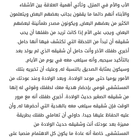
الأب والأم في المنزل. وتأتي أهمية العلاقة بين الأشقاء
والأبناء أنهم دائما ما يقفون بجانب بعضهم البعض ويتعلمون
الكثير من بعضهم البعض, ويكونون مصدر طمأنينة لبعضهم
البعض. ويجب على الأم إذا كانت تريد من طفلها أن يحب
شقيقه أن تبدأ من اللحظة التي تكتشف فيها أنها حامل.
أخبري طفلك الآخر وأنت حامل أن شقيقه الذي لم يولد بعد
بالتأكيد سيحبه, وأنه سيلعب معه في يوم من الأيام,
وسيكون بمثابة الصديق بالنسبة له, وعليك أن تخبريه بتلك
الأمور يوميا حتى موعد الولادة. وبعد الولادة وعند عودتك من
المستشفى قومي بإحضار هدية معك لطفلك وقولي له إنها
من شقيقه الصغير حديث الولادة. أخبري طفلك أنه مع مرور
الوقت فإن شقيقه سيلعب معه بالهدية التي أحضرها له, وأن
عليه الحفاظ عليها جيدا. حاولي أن تعاملي طفلك بطريقة
مميزة بعد عودتك أنت وشقيقه حديث الولادة من
المستشفى, خاصة أنه عادة ما يكون كل الاهتمام منصبا على