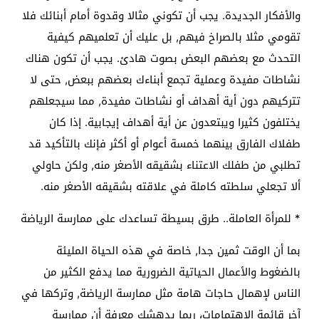
والأفكار الجديدة. يجب أن تكوني مثالا وقدوة أمام أبنائك فلا
تقومي مثلا بالصراخ فيهم, بل عليك أن تعلميهم كيفية
التحدث مع بعضهم البعض بصوت هادئ. يجب أن تكون هناك
نشاطات مفيدة وعملية تجمع أبناءك بعضهم ببعض, حتى لا
تتركيهم دون أية أهداف أو نشاطات مفيدة, مما سيجعلهم
يختلفون كثيرا ويبتعدون عن أية أهداف إيجابية. إذا كان
طفلاك الفارق بينهما خمسة أعوام أو أكثر فإنك بالتأكيد قد
تطلبي من طفلك الاعتناء بشقيقه الأصغر منه, ولكن حاولي
ألا تجعلي سلطته كاملة في علاقته بشقيقه الأصغر منه.
* للمرأة العاملة.. طرق بسيطة تساعدك على ممارسة الرياضة
بما أن الوقت ثمين جدا, خاصة في هذه الحياة المليئة
بالضغوط والأعمال الحياتية الضرورية مما يدفع الكثير من
الناس لإهمال حاجات هامة مثل ممارسة الرياضة, وتركها في
آخر قائمة الاهتمامات، ربما يدهشك معرفة أن ممارسة