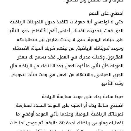
تناوله وأنت تعملين ولن تندمي.
احصلي على الدعم
حتى لا تواجهي أية معوقات لتنفيذ جدول التمرينات الرياضية
الذي قمت بتحديده لنفسك, أعلمي أهم الأشخاص ذوي التأثير
على حياتك اليومية, حتى لا يحدث تعارض بين متطلباتهم
وموعد تمريناتك الرياضية, من بينهم شريك الحياة، الأصدقاء
المقربون, وكذلك مديرك في العمل, فقد يسمح لك ببعض
المرونة كأن تأتي متأخرة للعمل بعد الانتهاء من الرياضة مثل
الجري الصباحي, والانتهاء من العمل في وقت متأخر لتعويض
وقت التأخير.
ضبط ساعة يدك على موعد ممارسة الرياضة
اضبطي ساعة يدك أو المنبه على الموعد المحدد لممارسة
تمريناتك الرياضية اليومية, وعندما يأتي الموعد أوقفي ما
تفعلينه ومارسي رياضتك لمدة 30 دقيقة، ثم عودي لما كنت