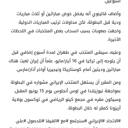
أسبوعين.
وأضاف قالينوي أنه يفضل خوض مباراتين أو ثلاث مباريات
ودية قبل البطولة، لكن محاولات ترتيب المباريات الدولية
واجهت صعوبات بسبب انسحاب بعض المنتخبات في اللحظات
الأخيرة.
وعليه، سيبقى المنتخب في طهران لمدة أسبوع إضافي قبل
أن يتوجه إلى تركيا في 16 أيار/مايو، علماً أن إيران لعبت هناك
مباراتين وديتين أمام كوستاريكا ونيجيريا أواخر آذار/مارس.
ومن المقرر أن يستهل المنتخب الإيراني مشواره في البطولة
بمواجهة نيوزيلندا في لوس أنجلوس يوم 15 يونيو المقبل،
وسيكون مقره في مجمع كينو الرياضي في توكسون بولاية
أريزونا كمقر له خلال البطولة.
#الاتحاد #الإيراني #سنجتمع #مع #الفيفا #للحصول #على