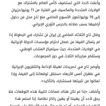
وأعلنت كندا، التي تستضيف كأس العالم بالاشتراك مع
الولايات المتحدة والمكسيك في الفترة من 11 يونيو/حزيران
إلى 19 يوليو/تموز، الأسبوع الماضي منع تاج محل من دخول
أراضيها بسبب صلاته بالحرس الثوري الإيراني.
وقال تاج الثلاثاء الماضي إن إيران لن تشارك في البطولة إذا
لم يتمكن الفيفا من ضمان احترام مؤسسات الدولة الإيرانية
في الولايات المتحدة، حيث سيتمركز المنتخب الوطني،
وستقام مبارياته الثلاث في دور المجموعات.
وأوضح تاج في تصريحات لهيئة الإذاعة والتلفزيون الإيرانية
في طهران أمس الأربعاء «سننقل توقعاتنا إلى الفيفا، وإذا
تمكنوا من تلبيتها فسنشارك بالتأكيد».
وأضاف: «إذا لم تكن هناك ضمانات لتلبية هذه التوقعات، فلا
يحق لأحد أن يهيننا أو يهين ركائز نظامنا. إذا استمر هذا
النهج غير المحترم، أو تم طرح مثل هذه الأسئلة على لاعبينا،