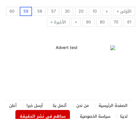
الأولى »
«
10
20
30
57
58
59
60
61
70
80
90
»
الأخيرة »
الصفحة الرئيسية
من نحن
أتصل بنا
أرسل خبرا
أعلن
لدينا
سياسة الخصوصية
ساهم في نشر الحقيقة
الدستور نيوز
© 2026 جميع الحقوق محفوظة.