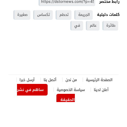
رابط مختصر
كلمات دليلية
الجريمة
تحطم
تكساس
صغيرة
طائرة
عالم
في
الصفحة الرئيسية
من نحن
أتصل بنا
أرسل خبرا
أعلن لدينا
سياسة الخصوصية
ساهم في نشر
الحقيقة
الدستور نيوز
© 2026 جميع الحقوق محفوظة.
برمجة وتصميم
جوردن هوست