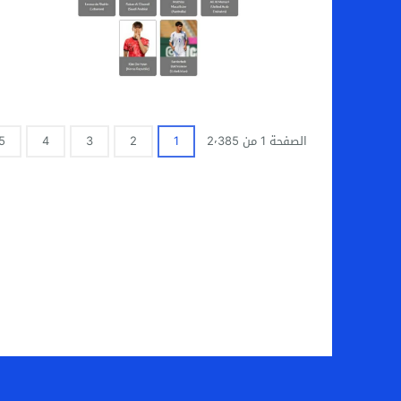
الصفحة 1 من 2٬385
1
2
3
4
5