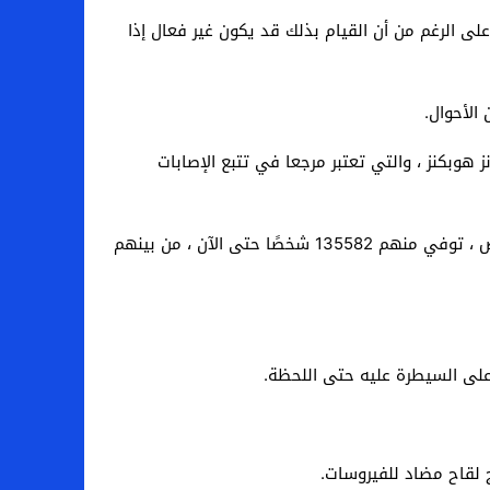
لى الرغم من أن القيام بذلك قد يكون غير فعال إذا
24 ساعة ، بحسب بيانات نشرتها جامعة جونز هوبكنز ، والتي تعتبر مرجعا في تتبع الإصابات
وفقًا لجامعة جونز هوبكنز ، ارتفع إجمالي عدد المصابين بـ Covid-19 في الدولة الأكثر تضررًا من الوباء إلى 3.36 مليون شخص ، توفي منهم 135582 شخصًا حتى الآن ، من بينهم
على السيطرة عليه حتى اللحظة.
 لقاح مضاد للفيروسات.