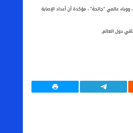
منظمة الصحة العالمية ، في الحادي عشر من مارس الماضي ، تصنيف فيروس كورونا المستجد المسبب لـ “كوفيد 19” ، ووباء عالمي “جائحة” ، مؤكدة أن أعداد الإصابة