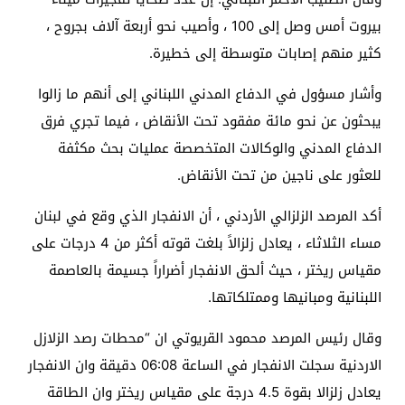
بيروت أمس وصل إلى 100 ، وأصيب نحو أربعة آلاف بجروح ،
كثير منهم إصابات متوسطة إلى خطيرة.
وأشار مسؤول في الدفاع المدني اللبناني إلى أنهم ما زالوا
يبحثون عن نحو مائة مفقود تحت الأنقاض ، فيما تجري فرق
الدفاع المدني والوكالات المتخصصة عمليات بحث مكثفة
للعثور على ناجين من تحت الأنقاض.
أكد المرصد الزلزالي الأردني ، أن الانفجار الذي وقع في لبنان
مساء الثلاثاء ، يعادل زلزالاً بلغت قوته أكثر من 4 درجات على
مقياس ريختر ، حيث ألحق الانفجار أضراراً جسيمة بالعاصمة
اللبنانية ومبانيها وممتلكاتها.
وقال رئيس المرصد محمود القريوتي ان “محطات رصد الزلازل
الاردنية سجلت الانفجار في الساعة 06:08 دقيقة وان الانفجار
يعادل زلزالا بقوة 4.5 درجة على مقياس ريختر وان الطاقة