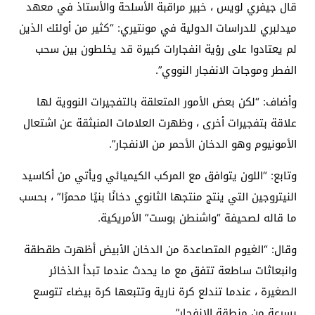
قال جيفري لويس ، خبير مراقبة الأسلحة والأستاذ في معهد
ميدلبري للدراسات الدولية في مونتيري: “كثير من أولئك الذين
لم يعتادوا على رؤية انفجارات كبيرة قد يخلطون بين سحب
الفطر وموجات الانفجار النووي”.
وأضاف: “لكن بعض الأمور المتعلقة بالتفجيرات النووية لها
علاقة بتفجيرات أخرى ، وظهرت العلامات المنبثقة عن اشتعال
الأمونيوم وهو الدخان الأحمر من الانفجار”.
وتابع: “اللون يتوافق مع المركب الكيميائي ويأتي من أكاسيد
النيتروجين التي ينتج منتجها الثانوي دخانًا بنيًا محمرًا” ، بحسب
ما قاله لصحيفة “واشنطن بوست” الأمريكية.
وقال: “الغيوم المتصاعدة من الدخان الأبيض أظهرت طقطقة
وانبعاثات ساطعة تتفق مع ما يحدث عندما تبدأ الذخائر
الصغيرة ، عندما تندلع كرة نارية وتتبعها كرة بيضاء تتوسع
بسرعة من منطقة الانفجار”.