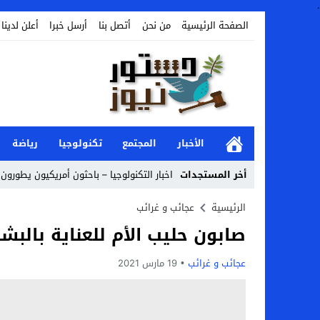
.
الصفحة الرئيسية
من نحن
أتصل بنا
أرسل خبرا
أعلن لدينا
الأخبار
المجتمع
تكنولوجيا
رياضة
أخر المستجدات
اخبار التكنولوجيا – باحثون أمريكيون يطورون 
Stop
الرئيسية
عجائب و غرائب
صابون حليب الأم للعناية بالب
Previous
Next
عجائب و غرائب
19 مارس 2021