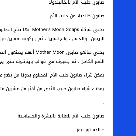
صابون حليب الأم بالكاليندولا
صابون كانديلا من حليب الأم
تدعي شركة oon Soaps
الزيتون ، والعسل ، والجلسرين ، ثم يتركونه لقمرين قبل
يدعي صانعو صابون Moon
القمر الكامل ، ثم يصبونه في قوالب ويتركونه حتى يجف
يمكن شراء صابون حليب الأم المصنوع يدويًا من بضع عشرات
يمكنك شراء صابون حليب الثدي من أكثر من عشرين متجرًا على موقع 
.
صابون حليب الأم للعناية بالبشرة والحساسية
– الدستور نيوز