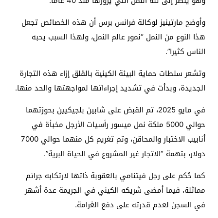
وهو ينظر إلى تلة النمل التي يزورها منذ 40 عاما.
وأوضح مارتينيز لوكالة فرانس برس أن هذه الخصائص تجعل
هذا النوع من النمل “نمور عالم النمل، ولهذا السبب يحبه
الناس كثيرا”.
وتشعر سلطات حماية البيئة الكينية بالقلق إزاء هذه التجارة
الجديدة، وبدأت في تشديد إجراءاتها لمواجهتها والحد منها.
في مايو 2025، تم القبض على شابين بلجيكيين بحوزتهما
حوالي 5000 ملكة نمل ميسور رأسيات الأرجل مخبأة في
أنابيب الاختبار والمحاقن، وتم تغريم كل منهما حوالي 7000
دولار، بتهمة “الاتجار غير المشروع في الحياة البرية”.
كما حُكم على رجل فيتنامي بالعقوبة ذاتها لارتكابه جرائم
مماثلة، فيما أمضى شريكه الكيني في الجريمة عدة أشهر
في السجن لعدم قدرته على دفع الغرامة.