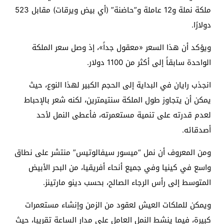
ملكة نملة و12 عاملة و”حاضنة” (أي بيض ويرقات) مقابل 523
دولارًا.
ويؤكد أن هذا السعر «معقول جداً»، إذ وصل سعر الملكة
الواحدة سابقاً إلى أكثر من 1100 دولار.
انجذب رايان في البداية إلى الحجم الكبير لهذا النوع، حيث
يمكن أن يتجاوز طول الملكة سنتيمترين، لكنه شعر بالإحباط
لعدم قدرته على تنمية مستعمرته، فأعطى النمل لأحد
أصدقائه.
ومن المعروف أن نمل “ميسور سيفالوتيس” منتشر على نطاق
واسع في كينيا وفي جميع أنحاء أفريقيا، من البحر الأبيض
المتوسط ​​إلى رأس الرجاء الصالح، بحسب دينو مارتينز.
ويمكن للملكات العيش لعقود من الزمن وإنشاء مستعمرات
كبيرة، فيما ينشط النمل العامل على مدار الساعة تقريبا، حيث