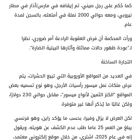
كما حُكم على رجل صيني، تم إيقافه في مارس/آذار في مطار
نيروبي، ومعه حوالي 2000 نملة في أمتعته، بالسجن لمدة
عام.
ورأت المحكمة أن فرض العقوبة الرادعة أمر ضروري، نظرا
لـ”عودة ظهور حالات مماثلة وآثارها البيئية الضارة”.
التجارة الساخنة
في العديد من المواقع الأوروبية التي تبيع الحشرات، يتم
عرض ملكات نمل ميسور رأسيات الأرجل، وهو نوع تسميه بعض
المواقع “الكنز الثمين لأنواع ميسور”، مقابل حوالي 230 دولارًا،
ولكن غالبًا ما يُذكر أنها غير متوفرة.
لكن العرض لا يزال وفيرا، بحسب ما يؤكد راين، وهو فرنسي
يبلغ من العمر 25 عاما طلب عدم الكشف عن هويته. ويقول
إنه في عام 2025، اشترى، من خلال موقع إلكتروني معتمد،