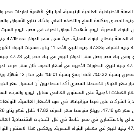
 العملة الاحتياطية العالمية الرئيسية، أمرا بالغ الأهمية لواردات مصر 
ه المصري وتكلفة السلع والتضخم العام. ولذلك تتابع الأسواق والمو
المصري. وصل سعر الدولار في البنك المركزي إلى 47.19 جنيه لل
يناير 2026. وعلى مدار الشهر
ار سعر الدولار للاقتصاد المصري أكد اقتصاديون أن استقرار سعر الدو
ر العملات الأجنبية على المستوى العالمي مقابل اليورو والفرنك السو
درة الشركات على ضبط ميزانياتها في ضوء الأسعار العالمية. التوقعات
لمالي والاستثماري في مصر، خاصة في ظل التحديات الاقتصادية العالم
استقرارا نسبيا حول مستويات 47.20 جنيه للشراء و47.30 جنيه للبيع في معظم البنوك المصرية. وي