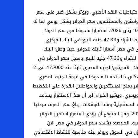
واحتياطيات النقد الأجنبي. ويؤثر بشكل كبير على سعر
اطنون والمستثمرون سعر الدولار بشكل يومي لما له
من تأثير مباشر على الحياة الاقتصادية. سعر الدولار في البنوك المصرية اليوم. شهدت أسواق الصرف في مصر، اليوم السبت 10 يناير 2026، استقرارا ملحوظا في سعر الدولار
الأمريكي أمام الجنيه المصري، وفقا لآخر تحديثات البنوك العاملة بقطاع البنوك المحلية، حيث سجل سعر الدولار نحو 47.19 جنيه للشراء و47.33 جنيه للبيع في البنك المركزي
شراء، و47.33 جنيه للبيع، الأحد 11 يناير. وسجلت البنوك الكبرى في مصر أسعارا ثابتة للدولار، حيث وصل: البنك
الأهلي المصري: 47.23 جنيه للشراء، 47.33 جنيه للبيع. وفي بنك مصر وصل سعر الدولار اليوم في بنك مصر إلى 47.23 جنيه للشراء و47.33 جنيه للبيع. وسجل سعر الدولار في
مصرف أبوظبي الإسلامي نحو 47.24 جنيه للشراء و47.34 جنيه للبيع. التطورات الأخيرة في أسعار الصرف كان سعر صرف الدولار الأمريكي/الجنيه المصري ثابتًا عند 47.7000 في 2
 الماضي، ضعف الجنيه المصري بنسبة 0.32%، لكنه ارتفع بنسبة 6.01% على مدار 12 شهرًا. ويعكس ذلك تحسنا ملحوظا في قيمة الجنيه المصري
لار يمنح المستثمرين والمواطنين القدرة على التخطيط
يسري. ويشير الخبراء إلى أن هذا الاستقرار يساعد
 المستقبلية وفقا للتوقعات، يبلغ سعر الصرف مبدئيا
47.65 جنيها مصريا. أعلى سعر صرف هو 48.60، وأدنى سعر هو 47.16. ويبلغ متوسط ​​سعر الصرف 47.82 خلال شهر يناير 2026. ومن المتوقع أن يؤدي استمرار استقرار الدولار
ية. الخلاصة: يشهد سعر الدولار في مصر الآن
عكس هذا الاستقرار التوازن في السوق ويوفر بيئة مناسبة للنشاط الاقتصادي