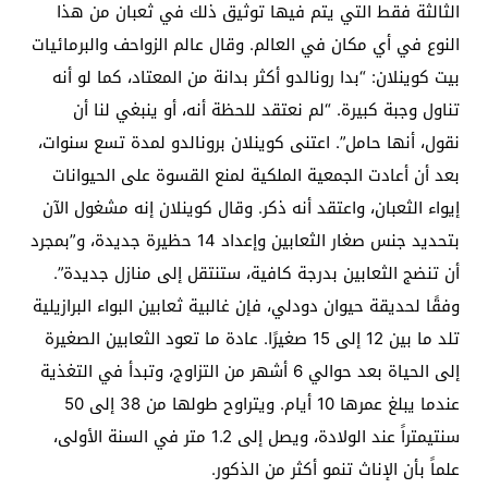
الثالثة فقط التي يتم فيها توثيق ذلك في ثعبان من هذا
النوع في أي مكان في العالم. وقال عالم الزواحف والبرمائيات
بيت كوينلان: “بدا رونالدو أكثر بدانة من المعتاد، كما لو أنه
تناول وجبة كبيرة. “لم نعتقد للحظة أنه، أو ينبغي لنا أن
نقول، أنها حامل”. اعتنى كوينلان برونالدو لمدة تسع سنوات،
بعد أن أعادت الجمعية الملكية لمنع القسوة على الحيوانات
إيواء الثعبان، واعتقد أنه ذكر. وقال كوينلان إنه مشغول الآن
بتحديد جنس صغار الثعابين وإعداد 14 حظيرة جديدة، و”بمجرد
أن تنضج الثعابين بدرجة كافية، ستنتقل إلى منازل جديدة”.
وفقًا لحديقة حيوان دودلي، فإن غالبية ثعابين البواء البرازيلية
تلد ما بين 12 إلى 15 صغيرًا. عادة ما تعود الثعابين الصغيرة
إلى الحياة بعد حوالي 6 أشهر من التزاوج، وتبدأ في التغذية
عندما يبلغ عمرها 10 أيام. ويتراوح طولها من 38 إلى 50
سنتيمتراً عند الولادة، ويصل إلى 1.2 متر في السنة الأولى،
علماً بأن الإناث تنمو أكثر من الذكور.