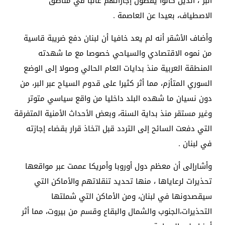
البر”، الذين كانوا يقضون إجازاتهم غالبا في مناطق
الاصطياف، بعيدا عن العاصمة .
وأضاف الأشقر أنه لم يعد خافيا أن لبنان دفع ضريبة قاسية
من نموه الاقتصادي والسياحي خصوصا مع ما شهدته
المنطقة العربية منذ بدايات العام الحالي وصولا إلى الوضع
السوري المتأزم، مما أثر كثيرا على قدوم السياح عبر البر، من
دون نسيان ما شهده البلد داخليا من واقع سياسي متوتر
وغير مستقر منذ بداية السنة، وبعض الأحداث الأمنية المتفرقة
التي دفعت السائح إلى التردد قبل اتخاذ قرار بقضاء إجازته
في لبنان .
وأشارإلى أن معظم دول أوروبا وأمريكا عممت عبر مواقعها
تحذيرات لرعاياها ، منها تحديد تنقلاتهم والأماكن التي
سيقصدونها في لبنان، ومن الأماكن التي شملتها
التحذيرات،الجنوب والشمال والبقاع وقسم من بيروت، مما أثر