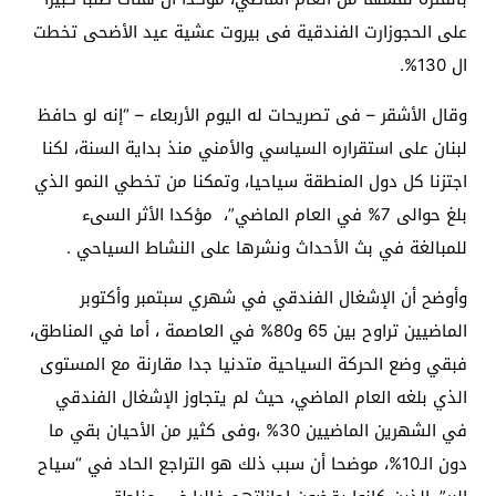
على الحجوزارت الفندقية فى بيروت عشية عيد الأضحى تخطت
ال 130%.
وقال الأشقر – فى تصريحات له اليوم الأربعاء – “إنه لو حافظ
لبنان على استقراره السياسي والأمني منذ بداية السنة، لكنا
اجتزنا كل دول المنطقة سياحيا، وتمكنا من تخطي النمو الذي
بلغ حوالى 7% في العام الماضي”، مؤكدا الأثر السىء
للمبالغة في بث الأحداث ونشرها على النشاط السياحي .
وأوضح أن الإشغال الفندقي في شهري سبتمبر وأكتوبر
الماضيين تراوح بين 65 و80% في العاصمة ، أما في المناطق،
فبقي وضع الحركة السياحية متدنيا جدا مقارنة مع المستوى
الذي بلغه العام الماضي، حيث لم يتجاوز الإشغال الفندقي
في الشهرين الماضيين 30% ،وفى كثير من الأحيان بقي ما
دون الـ10%، موضحا أن سبب ذلك هو التراجع الحاد في “سياح