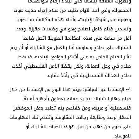
وتطورت العلاقة بينهما حتى تبادلا أرقام هواتفهما
المحمولة، وفي أحد الأيام طلبت من صلاح إجراء حديث صوت
وصورة على شبكة الإنترنت، وأثناء هذه المكالمة تم تصوير
وتسجيل فيلم كامل لصلاح وهو في وضعيات مقززة، وبعد
أقل من ساعة على هذه المكالمة الطويلة اتصل ضابط
الشاباك على صلاح وساومه أما بالعمل مع الشاباك أو أن يتم
نشر الفيلم الخاص به على أشهر المواقع الإباحية، فسقط
صلاح في وحل العمالة، ولكن يقظة الأمن الفلسطيني أخذت
صلاح للعدالة الفلسطينية كي يأخذ عقابه.
4- الإسقاط غير المباشر: ويتم هذا النوع من الإسقاط من خلال
قيام جهاز الشاباك بتجنيد عملاء يعملون بأجهزة أمنية
فلسطينية أو عربية، ومن خلالهم يتم تجنيد بعض الموظفين
الصغار لرصد ومتابعة رجالات المقاومة، وتقدم تلك المعلومات
على طبق من ذهب من قبل هؤلاء الضباط للشاباك أو
للموساد.