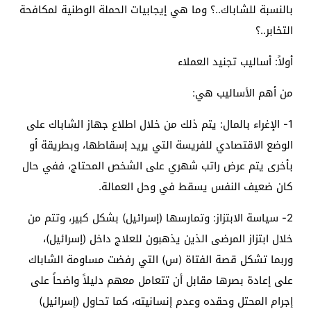
بالنسبة للشاباك..؟ وما هي إيجابيات الحملة الوطنية لمكافحة
التخابر..؟
أولاً: أساليب تجنيد العملاء
من أهم الأساليب هي:
1- الإغراء بالمال: يتم ذلك من خلال اطلاع جهاز الشاباك على
الوضع الاقتصادي للفريسة التي يريد إسقاطها، وبطريقة أو
بأخرى يتم عرض راتب شهري على الشخص المحتاج، ففي حال
كان ضعيف النفس يسقط في وحل العمالة.
2- سياسة الابتزاز: وتمارسها (إسرائيل) بشكل كبير، وتتم من
خلال ابتزاز المرضى الذين يذهبون للعلاج داخل (إسرائيل)،
وربما تشكل قصة الفتاة (س) التي رفضت مساومة الشاباك
على إعادة بصرها مقابل أن تتعامل معهم دليلاً واضحاً على
إجرام المحتل وحقده وعدم إنسانيته، كما تحاول (إسرائيل)