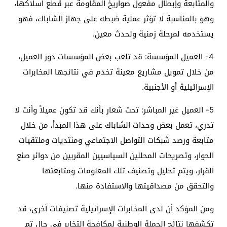
والمتابعة وإبطال مفعول صواريخ المقاومة عبر قطع أسلاكها،
وهو بالمناسبة لا تؤثر عملية ضبطه على جهاز الشاباك، فهو
يستخدمه لمرحلة زمنية ولحدث معين.
4- العميل المؤسسة: قد تلعب بعض المؤسسات دور العميل،
من خلال تمويل مشاريع معينة تخدم في نتائجها المخابرات
الإسرائيلية أو الأجنبية.
5- العميل غير المباشر: تحت شعار بأنك قد تكون عميلاً وأنت لا
تدري، تعمل بعض وحدات الشاباك على هذا المبدأ، من خلال
متابعة ورصد شبكات التواصل الاجتماعي ومنتديات وملتقيات
الحوار، وتصريحات المحللين السياسيين المقربين من دوائر صنع
القرار، ويتم تحليل وتصنيف تلك المعلومات ومتابعتها
والتحقق من مصداقيتها والاستفادة منها.
ومن المؤكد أن لدى المخابرات الإسرائيلية تصنيفات أخرى، قد
تكشفها نتائج الحملة الوطنية لمكافحة التخابر في حال تم