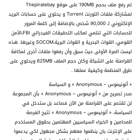
تم رفع ملف بحجم 190MB على موقع Thepiratebay
لمشاركة ملفات التورنت Torrent و يحتوي على حسابات البريد
الإلكتروني لـ 90,000 شخص بالإضافة إلى كلمة المرور
للحسابات التي تنتمي لمكتب التحقيقات الفيدرالي FBI،الأمن
القومي، القوات البحرية و القوات البرية،SOCOM وغيرها. هذه
ليست المرة الأولى حيث سبق وأن رفعوا ملفات أخرى لمكافة
القراصنة على الشبكة وكان حجم الملف 625MB ويحتوي على
طرق المنظمة وكيفية عملها .
« أنونيموس – Anonymous » و السياسة
صدر تصريح من « أنونيموس – Anonymous » بأن المجموعة
لن تقتصر على القراصنة من الآن فصاعد بل ستدخل في
السياسة، « أنونيموس – Anonymous » تتيح الفرصة
للمحامين و الخبراء السياسيين المهتمين بحقوق المستخدم
على الإنترنت بان ينظموا معهم بشكل مجهول لكي يدعموا