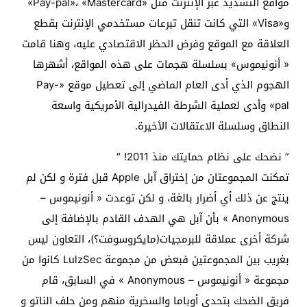
مواقع التسديد عبر الإنترنت مثل «Pay-pal»، «Mastercard»
و«Visa» التي كانت تنقل تبرعات مستخدمي الإنترنت بقطع
العلاقة مع الموقع وفرض الحظر الاقتصادي عليه، وهنا قامت
« أنونيموس» بسلسلة هجمات على هذه المواقع، أشهرها
الهجوم الذي أدى العام الماضي إلى تعطيل موقع «Pay-
pal» وأدى لعملية الشرطة الفيدرالية الأمريكية واسعة
النطاق وسلسلة الاعتقالات الأخيرة.
” نضحك على نظام حمايتك منذ 2011! “
تمكنت المجموعتان من إختراق آبل Apple قبل فترة و لكن لم
ينتج عن ذلك أي أضرار بالغة، و لكن توعدت « أنونيموس –
Anonymous » بأن آبل هي الهدف القادم بالإضافة إلى
شركة أخرى عملاقة للبرمجيات(مايكروسوفت؟)، التعاون ليس
بغريب بين المجموعتين فبعض من مجموعة LulzSec كانوا من
مجموعة « أنونيموس – Anonymous » في السابق، قام
فريق الضحك بتحدي أوباما والسخرية منهم ومن حلف الناتو و