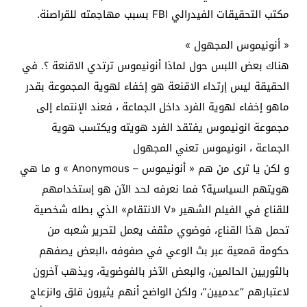
مكتب التحقيقات الفيدرالي FBI بسبب مهاجمته للقراصنة.
« أنونيموس المجهول »
هناك بعض اللبس حول لماذا أنونيموس ترتدي الاقنعة ؟. في
الحقيقة ليس إرتداء الاقنعة هو إخفاء لهوية المجموعة بقدر
ماهو إخفاء لهوية الفرد داخل الجماعة ، فعند الإنتماء إلى
مجموعة انونيموس يفتقد الفرد هويته ويكتسب هوية
الجماعة ، انونيموس تعني المجهول
و لكن يا ترى من هم « أنونيموس – Anonymous » و ما هي
هويتهم السياسية؟ فما نعرفه لحد الآن هو إستخدامهم
للقناع في الفيلم الشهير «V الانتقام» الذي بطله شخصية
تحمل هذا القناع، فوضوي مثقف يعمل لتحرير شعبه من
حكومة قمعية عبر بث الوعي في صفوفه ،البعض يصفهم
بالثوريين الحالمين، والبعض الآخر بالفوضوية، ويذهب آخرون
لاعتبارهم “عدميين”، ولكن الواضح أنهم يثيرون قلق وانزعاج