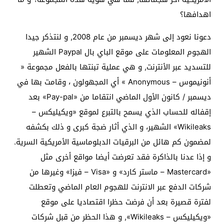
اهدافها؟
دعونا نعود إلى شهر ديسمبر من عام 2008, و لنتذكر جيدا
الهجوم المعلومات على موقع الباي بال Paypal الشهير
للتسديد عبر الأنترنت, و هي عملية تبنتها بالفعل مجموعة «
أنونيموس – Anonymous » أي المجهولون ، وقامت بها في
ديسمبر / كانون الأول الماضي انتقاما من «Pay-pal» بعد
إقفاله للحساب الذي يسمح بالتبرع لموقع «ويكيليكس –
Wikileaks» الشهير، و الذي أثار ضجة كبرى و ذلك بكشفه
لمضمون كم هائل من البرقيات الدبلوماسية الأمريكية السرية.
و إذا عدنا بالذاكرة فقد تعرضت أيضا مواقع أخرى مثل
«Mastercard – ماستر كارد» و «Visa – فيزا» وغيرها من
شركات الدفع عبر الانترنت للهجوم العام الماضي وتعطلت
لفترة قصيرة بعد أن فرضت حظرا اقتصاديا على موقع
«ويكيليكس – Wikileaks», و هذا الحظر من قبل شركات