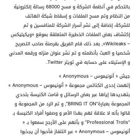
بالتحكم في أنظمة الشركة و مسح 68000 رسالة إلكترونية
من النظام وتم مسح الملفات و إسقاط شبكة الهاتف
للشركة، إضافة إلى نشر أسرار الشركة للمنافسين و تم
إكتشاف بعض الملفات الخطيرة المتعلقة بموقع «ويكيليكس
– Wikileaks», بعد ذلك قام الفريق بقرصنة صاحب التصريح
شخصيا و العبث بأنظمته و تم نشر عنوان منزله ورقمه المدني
و الإستيلاء على حسابه في تويتر Twitter.
جيش « أنونيموس – Anonymous »
إتهمت إحدى الكنائس مجموعة « أنونيموس – Anonymous »
بتهديدها إياها عبر بعض الرسائل و قامت الكنيسة بتحدي
المجموعة بعبارة“BRING IT ON”, و تم الرد من المجموعة و
قالوا بأنه لا علاقة لهم بهذا الأمر و وصفوا أفراد الكنيسة بـ
“Professional Trolls” و بأنهم على الأرجح سمعوا بـ «
أنونيموس – Anonymous » عبر التلفاز فأحبوا أن يجذبوا