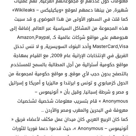
معلومات حول عددهم أو مجموعاتهم الفرعية, لهم عمليات
شهيرة, من بينها دعمهم لموقع «ويكيليكس – Wikileaks»
كما قلت في السطور الأولى من هذا الموضوع, و قد سببت
هذه المجموعة من المشاكل السياسية عبر العالم, إضافة إلى
هجومهم على مواقع شركات عالمية كـ Amazon,Paypal,
MasterCard,Visa وأحد البنوك السويسرية, و لا ننس تدخل
الفريق في الإنتخابات الإرانية عام 2009, مع القيام بمهاجة
مواقع حكومية أسترالية من أجل المطالبة بالسمح للمستخدم
بالتصفح بدون حجب لأي موقع, و مواقع حكومية لمجموعة من
الدول كزمبابوي و تونس و ايرلندا و ماليزيا و أمريكا و إسرائيل
و مصر و شرطة إسبانيا, وقيل بأن « أنونيموس –
Anonymous » قام بتسريب معلومات شخصية لشخصيات
معروفة في البحرين والمغرب ومصر والأردن ..
كما كان الربيع العربي كان ميدان عمل مكثف لأعضاء فريق «
أنونيموس – Anonymous »، حيث قدموا دعما فوريا للثورات