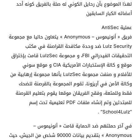
لهذا الموضوع بأن رحايل الكوني له صلة بالفريق كونه أحد
أعضائه الكبار السابقين
عملية AntiSec
فريق « أنونيموس – Anonymous » يتعاون حاليا مع مجموعة
Lulz Security ضد وحدة مكافحة القراصنة في مكتب
التحقيقات الفيدرالي FBI، و مجموعة LulzSec قامت بإختراق
موقع و كالة الإستخبارات الأمريكية CIA و موقع سوني
للأفلام و صنفت مجموعة LulzSec بأنها مجموعة إرهابية من
وكالة الأمن في آريزونا، تقوم المجموعة بالقرصنة للضحك
فقط وللمتعة، وفقح الفريقان موقعا يقوم بتعليم القرصنة
للمبتدئين وتم إنشاء ملفات PDF تعليمية تحت إسم
“School4Lulz” .
في آخر حملتهم ضد الحماية قامت « أنونيموس –
Anonymous » بتقديم بيانات 90000 شخص من الجيش، حيث