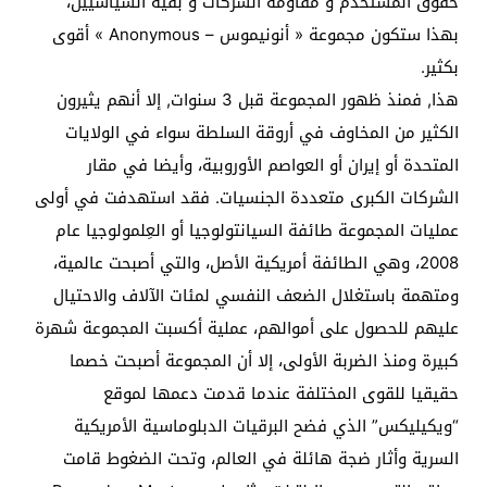
حقوق المستخدم و مقاومة الشركات و بقية السياسيين،
بهذا ستكون مجموعة « أنونيموس – Anonymous » أقوى
بكثير.
هذا, فمنذ ظهور المجموعة قبل 3 سنوات, إلا أنهم يثيرون
الكثير من المخاوف في أروقة السلطة سواء في الولايات
المتحدة أو إيران أو العواصم الأوروبية، وأيضا في مقار
الشركات الكبرى متعددة الجنسيات. فقد استهدفت في أولى
عمليات المجموعة طائفة السيانتولوجيا أو العِلمولوجيا عام
2008، وهي الطائفة أمريكية الأصل، والتي أصبحت عالمية،
ومتهمة باستغلال الضعف النفسي لمئات الآلاف والاحتيال
عليهم للحصول على أموالهم، عملية أكسبت المجموعة شهرة
كبيرة ومنذ الضربة الأولى، إلا أن المجموعة أصبحت خصما
حقيقيا للقوى المختلفة عندما قدمت دعمها لموقع
“ويكيليكس” الذي فضح البرقيات الدبلوماسية الأمريكية
السرية وأثار ضجة هائلة في العالم، وتحت الضغوط قامت