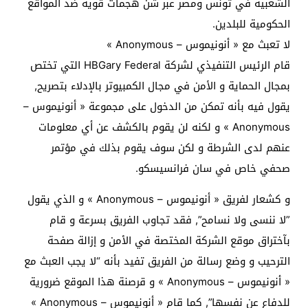
الشعبية في تونس ومصر عبر شن هجمات قوية ضد المواقع
الحكومية للبلدين.
لا تعبث مع « أنونيموس – Anonymous »
قام الرئيس التنفيذي لشركة HBGary Federal التي تختص
بمجال الحماية و الأمن في مجال الكمبيوتر بالإدلاء بتصريح,
يقول فيه بأنه تمكن من الدخول على مجموعة « أنونيموس –
Anonymous » و لكنه لن يقوم بالكشف عن أي معلومات
عنهم لدى الشرطة و لكن سوف يقوم بذلك في مؤتمر
صحفي خاص في سان فرانسيسكو.
و كشعار لفريق « أنونيموس – Anonymous » و الذي يقول
”لا ننسى ولا نسامح”, فقد تجاوب الفريق بسرعة و قام
بآختراق موقع الشركة المختصة في الأمن و إزالة صفحة
الترحيب و وضع رسالة من الفريق تفيد بأنه “لا يجب العبث مع
« أنونيموس – Anonymous » و قرصنة هذا الموقع ضرورية
للدفاع عن نفسها”, كما قام « أنونيموس – Anonymous »