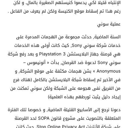
الإنتباه قليلا لكي يدعموا كنيستهم الصغيرة بالمال. و لكن
رغم هذا تم إسقاط موقع الكنيسة ولكن لم يعرف من الفاعل .
عملية سوني
السنة الماضية, حدثت مجموعة من الهجمات المدمرة على
خدمات شركة سوني Sony, كيث كانت أولى هذه الخدمات
هي قرصنة جهاز البلايستشن 3 Playstation و بعد رفع شركة
سوني Sony لدعوة ضد القرصان, بدأت « أنونيموس –
Anonymous » بشن هجمات مكثفة على موقع الشركة, و
في الأخير تم إسقاط شبكة البلايستشن بالكامل (هناك فرع
من الفريق نفى هجومه على الشبكة ولكن سوني تمكنت من
إيجاد دليل يثبت تورطهم بهذه العلمية)
دعونا نرجع إلى الأسابيع القليلة الماضية, و خصوصا تلك الفترة
المتعلقة بالتصويت على مشروع قانون SOPA لحد القرصنة
على شبكة الأنترنت Stop Online Privacy Act, حيث كانت