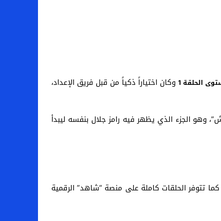
وكان اختياراً ذكياً من قبل فريق الإعداد،
وى الحلقة 1
، وهو الجزء الذي يظهر فيه رامز جلال بنفسه ليبدأ
ف الموسم على قناة MBC مصر مباشرة بعد أذان المغرب، كما تتوفر الحلقات كاملة على منصة “شاهد” الرقمية