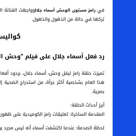
في
وواجهت الفنانة ال
رامز مستوى الوحش أسماء جلال
تركها في حالة من الذهول والذهول.
كواليس بر
رد فعل أسماء جلال على فيلم “وحش ا
تميزت حلقة رامز ليفل وحش، أسماء جلال، بردود أفعال
هذا العام بشخصية أكثر جرأة، من استدراج الضحية إ
بصرية.
أبرز أحداث الحلقة:
المقدمة الساخرة: تعليقات رامز الكوميدية على ظهور 
لحظة الصدمة: عندما اكتشفت أسماء أنه ليس مجرد برن