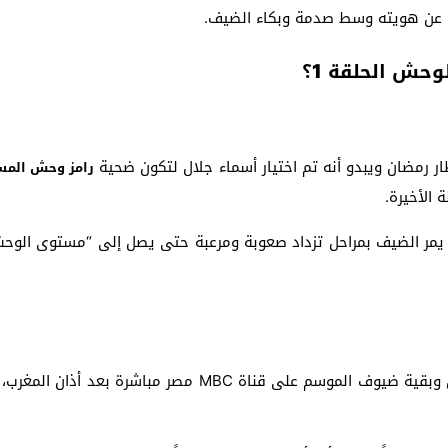
ال عن هويته وسط صدمة وبكاء الضيف.
حش الحلقة 1؟
طار رمضان ويبدو أنه تم اختيار أسماء جلال لتكون ضحية
رامز وحش المست
 الأخيرة.
ث يمر الضيف بمراحل تزداد صعوبة ومرعبة حتى يصل إلى “مستوى الوحش”
يمكنكم متابعة مغامرات رامز ليفل وحش وأسماء جلال وبقية ضيو