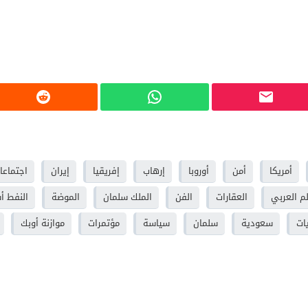
أمريكا
أمن
أوروبا
إرهاب
إفريقيا
إيران
اجتماعا
لم العربي
العقارات
الفن
الملك سلمان
الموضة
النفط أ
ات
سعودية
سلمان
سياسة
مؤتمرات
موازنة أوبك