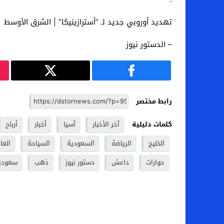
تهديد أوروبي جديد لـ “أسترازينيكا” | الشرق الأوسط
– الدستور نيوز
رابط مختصر
كلمات دليلية
آخر الأخبار
آسيا
أخبار
أرباح
الخليج
الرياضة
السعودية
السياحة
العا
حوارات
داعش
دستور نيوز
ذهب
سعودي