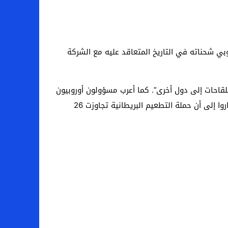
روبي شحناته في التاريخ المتعاقد عليه مع الشركة
وروبا قبل البدء في توصيل اللقاحات إلى دول أخرى”. كما أعرب مسؤولون أوروبيون
عن غضبهم من أن الشركة البريطانية السويدية تمكنت من تنفيذ عقدها في بريطانيا على حساب باقي الدول الأوروبية. وأشاروا إلى أن حملة التطعيم البريطانية تجاوزت 26