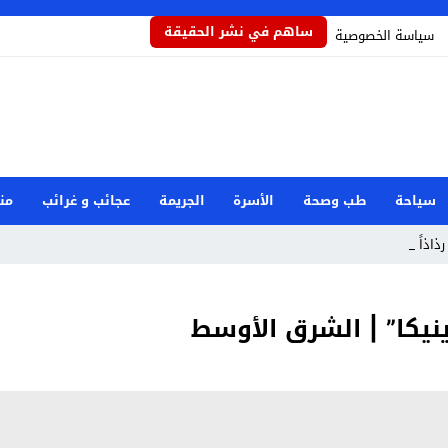
ساهم في نشر الحقيقة
سياسة الخصوصية
سياحة
طب وصحة
الأسرة
الجريمة
عجائب و غرائب
من
رذاذاً يحمي _
نيكا” | الشرق الأوسط