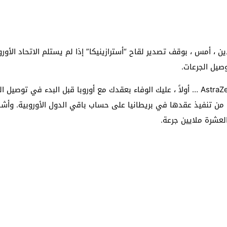
ن ، أمس ، بوقف تصدير لقاح “أسترازينيكا” إذا لم يستلم الاتحاد الأو
صيل الجرعات.
وقالت فون دير لاين: “هذه الرسالة موجهة إلى AstraZeneca … أولاً ، عليك الوفاء بعقدك مع أ
العشرة ملايين جرعة.