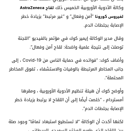
وكالة الأدوية الأوروبية الخميس ذلك
لقاح AstraZeneca
“آمن وفعال” و “غير مرتبط” بزيادة خطر
لفيروس كورونا
الإصابة بجلطات الدم.
وقال مدير الوكالة إيمير كوك في مؤتمر بالفيديو “اللجنة
توصلت إلى نتيجة علمية واضحة: لقاح آمن وفعال”.
وأضاف كوك: “فوائده في حماية الناس من Covid-19 ، إلى
جانب المخاطر المرتبطة بالوفيات والاستشفاء ، تفوق المخاطر
المحتملة”.
وأوضح كوك أن هيئة تنظيم الأدوية الأوروبية ، ومقرها
أمستردام ، “خلصت أيضًا إلى أن اللقاح لا يرتبط بزيادة خطر
الإصابة بجلطات الدم”.
لكنها أكدت أن الوكالة “لا تستطيع استبعاد تمامًا” وجود صلة
بين اللقاح الذي طوره المختبر السويدي البريطاني ،