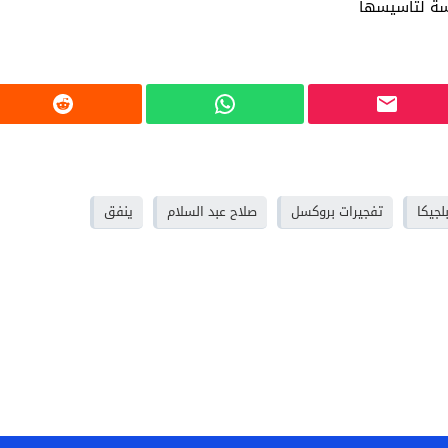
سة لتأسيسها
لجيكا
تفجيرات بروكسل
صلاح عبد السلام
ينفق