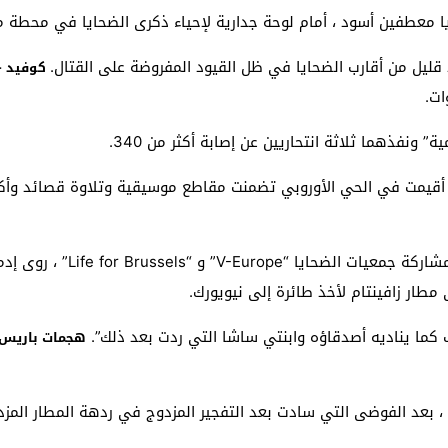
، أمام لوحة جدارية لإحياء ذكرى الضحايا في محطة مترو مالبيك (16 قتيلا) بعد أن حضروا 
ليل من أقارب الضحايا في ظل القيود المفروضة على القتال.
كوفيد -19
” ونفذهما ثلاثة انتحاريين عن إصابة أكثر من 340.
 أقيمت في الحي الأوروبي تضمنت مقاطع موسيقية وتلاوة قصائد وأكالي
كما يناديه أصدقاؤه وابنتي ساشا التي ردت بعد ذلك”.
هجمات باريس