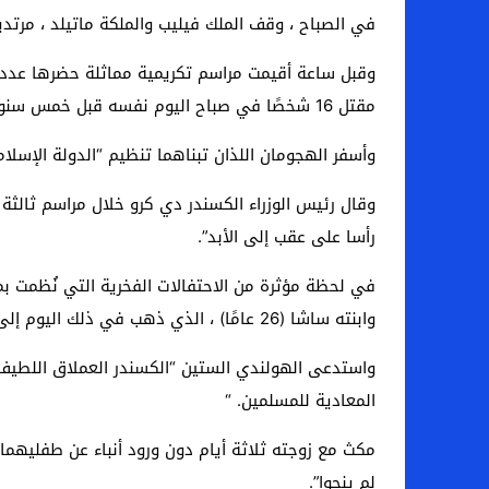
في الصباح ، وقف الملك فيليب والملكة ماتيلد ، مرتديا معطفين أسود 
وقبل ساعة أقيمت مراسم تكريمية مماثلة حضرها عدد ق
مقتل 16 شخصًا في صباح اليوم نفسه قبل خمس سنوات.
وأسفر الهجومان اللذان تبناهما تنظيم “الدولة الإسلامية
وقال رئيس الوزراء الكسندر دي كرو خلال مراسم ثالثة
رأسا على عقب إلى الأبد”.
وابنته ساشا (26 عامًا) ، الذي ذهب في ذلك اليوم إلى مطار زافينتام لأخذ طائرة إلى نيويورك.
واستدعى الهولندي الستين “الكسندر العملاق اللطيف 
المعادية للمسلمين. “
لم ينجوا”.