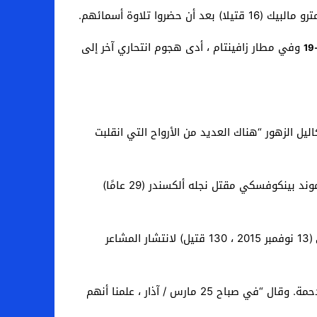
تلاوة أسمائهم.
وفي مطار زافينتام ، أدى هجوم انتحاري آخر إلى
ل الزهور “هناك العديد من الأرواح التي انقلبت
في لحظة مؤثرة من الاحتفالات الفخرية التي نُظمت بمشاركة جمعيات الضحايا “V-Europe” و “Life for Brussels” ، روى إدموند بينكوفسكي مقتل نجله ألكسندر (29 عامًا)
(13 نوفمبر 2015 ، 130 قتيل) لانتشار المشاعر
مكث مع زوجته ثلاثة أيام دون ورود أنباء عن طفليهما ، بعد الفوضى التي سادت بعد التفجير المزدوج في ردهة المطار المزدحمة. وقال “في صباح 25 مارس / آذار ، علمنا أنهم