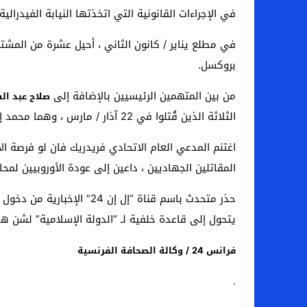
في الإجراءات القانونية التي اتخذتها النيابة الفيدرالية المكلفة بقضايا الإرهاب ، تم إحصاء 720 طرف
في مطلع يناير / كانون الثاني ، أحيل عشرة من المشت
بروكسل.
من بين المتهمين الرئيسيين بالإضافة إلى
صلاح عبد ال
الثلاثة الذين قُتلوا في 22 آذار / مارس ، وهما محمد إبريني “الرجل ذو القبعة” الذي امتنع عن النفخ. نفسه في المطار ، وأسامة كريم ، الذي عاد السلالم بعد دخوله محطة المترو.
اغتنم المدعي العام الاتحادي فريدريك فان لو فرصة ال
المقاتلين الجهاديين ، داعين إلى عودة الأوروبيين لم
حذر متحدث باسم قناة “إل إن 24” الإخبارية من دخول مخيم الهول
يتحول إلى قاعدة خلفية لـ “الدولة الإسلامية” لشن هج
فرانس 24 / وكالة الصحافة الفرنسية
.