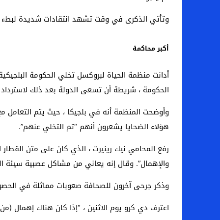
وتأتي الذكرى في وقت تشهد انتقادات شديدة لبطء ال
أكبر محاكمة
أدانت منظمة الحياة لبروكسل تخلي الحكومة البلجيك
الحكومة ، شريطة أن تسعى الدولة بعد ذلك لاسترداد ا
وأوضحت المنظمة أنه في بلجيكا ، حيث يتم التعامل م
هؤلاء الضحايا يشعرون أنهم “تم التخلي عنهم”.
رفع المحامي نيك رينيرت ، الذي كان على متن القطار ا
والإهمال”. وقال إنه يعاني من مشاكل عصبية سيئة ا
وذكر جرحى آخرون للصحافة صعوبات مماثلة في الحصول
اعترف دي كرو يوم الاثنين ، “إذا كان هناك إهمال (م