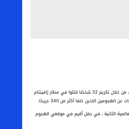
احتفلت بلجيكا ، الاثنين ، بالذكرى الخامسة لهجمات 22 آذار / مارس 2016 التي نفذها تنظيم الدولة الإسلامية في بروكسل ، من خلال تكريم 32 شخصًا قتلوا في مطار زافينتام
ومين اللذين خلفا أكثر من 340 جريحًا.
لعالمية الثانية ، في حفل أقيم في موقعي الهجوم