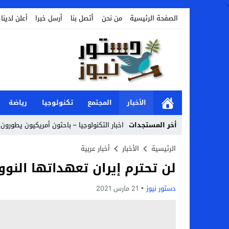
.
الصفحة الرئيسية
من نحن
أتصل بنا
أرسل خبرا
أعلن لدينا
الأخبار
المجتمع
تكنولوجيا
رياضة
أخر المستجدات
اخبار التكنولوجيا – باحثون أمريكيون يطورون ر
Stop
الرئيسية
الأخبار
أخبار عربية
لن تحترم إيران تعهداتها النو
Previous
Next
دستور نيوز
21 مارس 2021