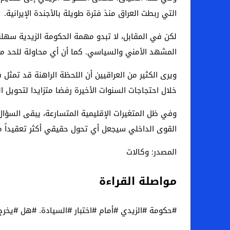
التي ربطت العراق منذ فترة طويلة بالأجندة الإيرانية.
لكن في المقابل، لا تبدو مهمة الحكومة الزيدية سهلة،
المشهد الأمني ​​والسياسي. كما أن أي محاولة للحد م
ويرى الكثير من العراقيين أن اللحظة الراهنة قد تمثل 
خلال احتجاجات السنوات الأخيرة رفضا متزايدا لتحويل ا
وفي ظل المتغيرات الإقليمية المتسارعة، يبقى السؤال دا
القوى الداخلي سيجعل أي تحول حقيقي أكثر تعقيداً م
المصدر: وكالات
مواصلة القراءة
#حكومة #الزيدي #أمام #اختبار #السيادة. #هل #يخرج #