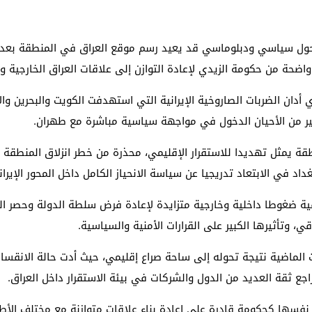
ة تحول سياسي ودبلوماسي قد يعيد رسم موقع العراق في المنطقة بعد س
اضحة من حكومة الزيدي لإعادة التوازن إلى علاقات العراق الخارجية وت
أدان الضربات الصاروخية الإيرانية التي استهدفت الكويت والبحرين وا
ثير من الأحيان الدخول في مواجهة سياسية مباشرة مع طهران.
نطقة يمثل تهديدا للاستقرار الإقليمي، محذرة من خطر انزلاق المنط
اد في الابتعاد تدريجيا عن سياسة الانحياز الكامل داخل المحور الإيران
قية ضغوطا داخلية وخارجية متزايدة لإعادة فرض سلطة الدولة وحصر 
، وتأثيرها الكبير على القرارات الأمنية والسياسية.
وات الماضية نتيجة تحوله إلى ساحة صراع إقليمي، حيث أدت حالة الانق
اجع ثقة العديد من الدول والشركات في بيئة الاستقرار داخل العراق.
ها كحكومة قادرة على إعادة بناء علاقات متوازنة مع مختلف الأطراف 