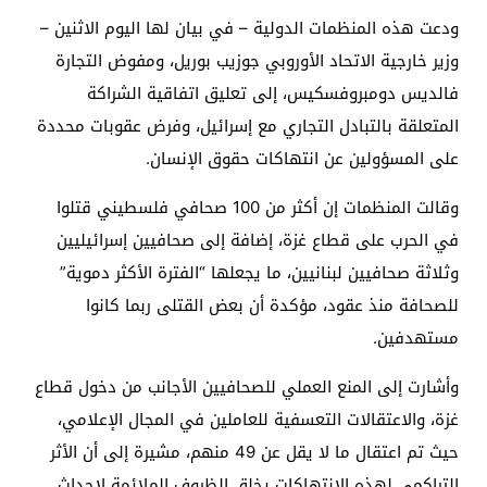
ودعت هذه المنظمات الدولية – في بيان لها اليوم الاثنين –
وزير خارجية الاتحاد الأوروبي جوزيب بوريل، ومفوض التجارة
فالديس دومبروفسكيس، إلى تعليق اتفاقية الشراكة
المتعلقة بالتبادل التجاري مع إسرائيل، وفرض عقوبات محددة
على المسؤولين عن انتهاكات حقوق الإنسان.
وقالت المنظمات إن أكثر من 100 صحافي فلسطيني قتلوا
في الحرب على قطاع غزة، إضافة إلى صحافيين إسرائيليين
وثلاثة صحافيين لبنانيين، ما يجعلها “الفترة الأكثر دموية”
للصحافة منذ عقود، مؤكدة أن بعض القتلى ربما كانوا
مستهدفين.
وأشارت إلى المنع العملي للصحافيين الأجانب من دخول قطاع
غزة، والاعتقالات التعسفية للعاملين في المجال الإعلامي،
حيث تم اعتقال ما لا يقل عن 49 منهم، مشيرة إلى أن الأثر
التراكمي لهذه الانتهاكات يخلق الظروف الملائمة لإحداث