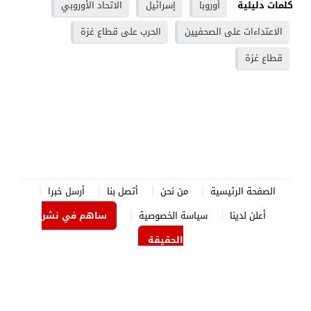
كلمات دليلية
أوروبا
إسرائيل
الاتحاد الأوروبي
الاعتداءات على الصحفيين
الحرب على قطاع غزة
قطاع غزة
الصفحة الرئيسية
من نحن
أتصل بنا
أرسل خبرا
أعلن لدينا
سياسة الخصوصية
ساهم في نشر
الحقيقة
الدستور نيوز
© 2026 جميع الحقوق محفوظة.
برمجة وتصميم
جوردن هوست
.